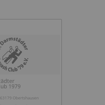
tädter
lub 1979
6, 63179 Obertshausen