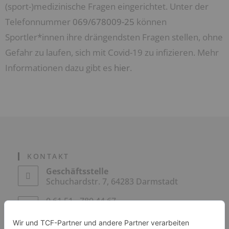
(sport-)medizinische Fragen eingerichtet. Unter der
Telefonnummer
069/678009-25
können
Sportler*innen ihre drängendsten Fragen stellen, ohne
Gefahr zu laufen, sich mit Covid-19 zu infizieren. Mehr
Informationen dazu gibt es
hier
.
KONTAKT
Geschäftsstelle
Schuchardstr. 7, 64283 Darmstadt
0 61 51 - 780 44 67