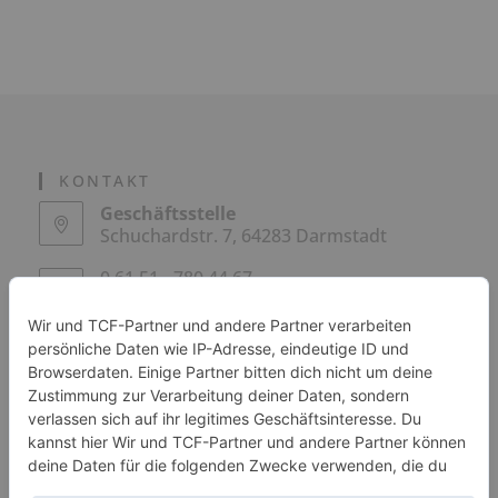
KONTAKT
Geschäftsstelle
Schuchardstr. 7, 64283 Darmstadt
0 61 51 - 780 44 67
geschaeftsstelle@skdadi.de
SPONSOREN / PARTNER