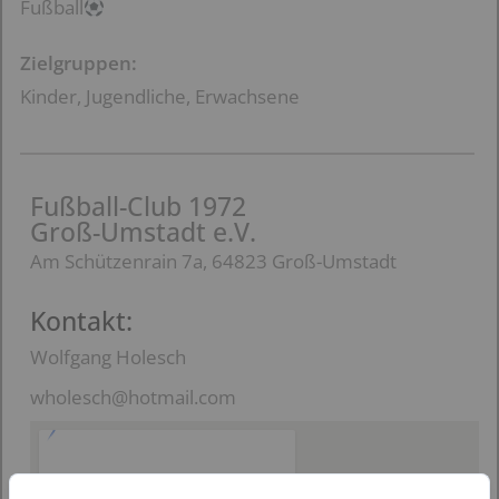
Fußball
Zielgruppen:
Kinder, Jugendliche, Erwachsene
Fußball-Club 1972
Groß-Umstadt e.V.
Am Schützenrain 7a, 64823 Groß-Umstadt
Kontakt:
Wolfgang Holesch
wholesch@hotmail.com