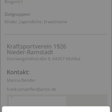
Ringen
Zielgruppen:
Kinder, Jugendliche, Erwachsene
Kraftsportverein 1926
Nieder-Ramstadt
Dornwegshöhstraße 9, 64367 Mühltal
Kontakt:
Marina Bender
frank.schaeffer@arcor.de