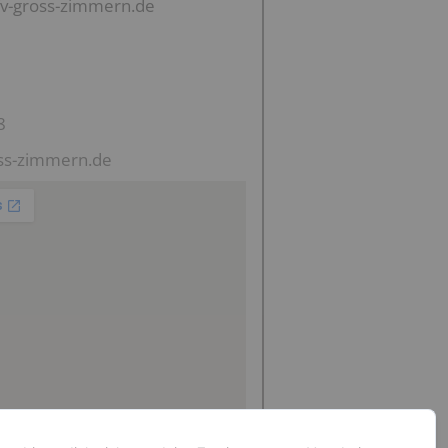
fv-gross-zimmern.de
8
ss-zimmern.de