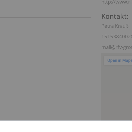
http://www.r
Kontakt:
Petra Krauß
1515384002
mail@rfv-gro