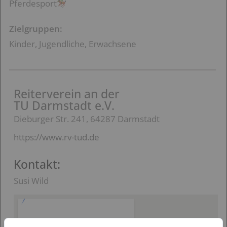
Pferdesport
Zielgruppen:
Kinder, Jugendliche, Erwachsene
Reiterverein an der
TU Darmstadt e.V.
Dieburger Str. 241, 64287 Darmstadt
https://www.rv-tud.de
Kontakt:
Susi Wild