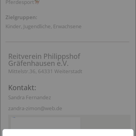
Pferdesport
Zielgruppen:
Kinder, Jugendliche, Erwachsene
Reitverein Philippshof
Gräfenhausen e.V.
Mittelstr.36, 64331 Weiterstadt
Kontakt:
Sandra Fernandez
zandra-zimon@web.de