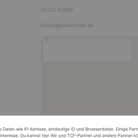
06162-83680
Klaus@joachim-net.de