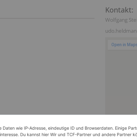
Kontakt:
Wolfgang Ste
udo.heldman