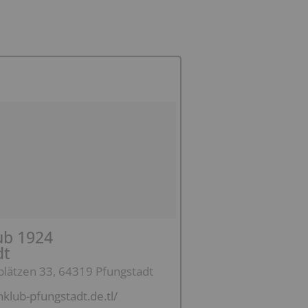
ub 1924
dt
plätzen 33, 64319 Pfungstadt
hklub-pfungstadt.de.tl/