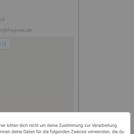
idl
n@freenet.de