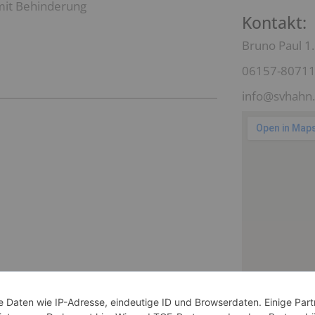
mit Behinderung
Kontakt:
Bruno Paul 1.
06157-8071
info@svhahn