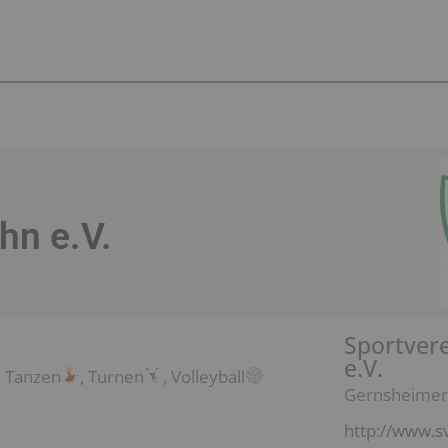
hn e.V.
Sportver
e.V.
, Tanzen
, Turnen
, Volleyball
Gernsheimer 
http://www.s