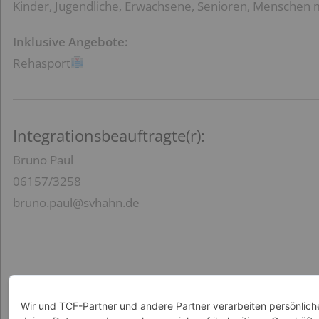
Kinder, Jugendliche, Erwachsene, Senioren, Menschen 
Inklusive Angebote:
Rehasport
Integrationsbeauftragte(r):
Bruno Paul
06157/3258
bruno.paul@svhahn.de