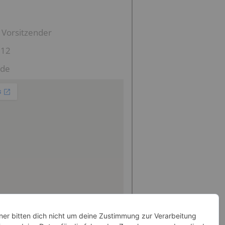
 Vorsitzender
112
.de