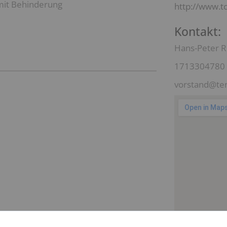
mit Behinderung
http://www.t
Kontakt:
Hans-Peter R
1713304780
vorstand@ten