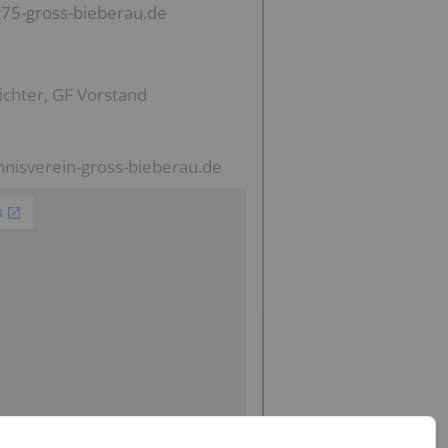
c75-gross-bieberau.de
ichter, GF Vorstand
nisverein-gross-bieberau.de