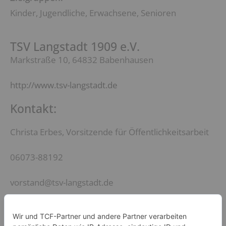
Kinder, Jugendliche, Erwachsene, Senioren
TSV Langstadt 1909 e.V.
Markstraße 10, 64832 Babenhausen
http://www.tsv-langstadt.de
Kontakt:
Christa Erbes, Vorsitzende für Öffentlichkeitsarbeit
06073-88192
vorstand@tsv-langstadt.de