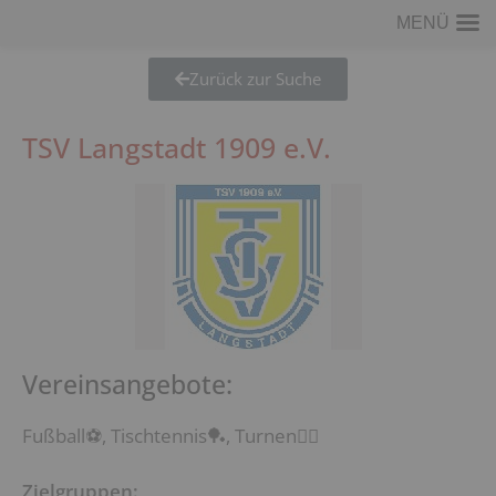
MENÜ
Zurück zur Suche
TSV Langstadt 1909 e.V.
Vereinsangebote:
Fußball⚽, Tischtennis🏓, Turnen🤸‍♂️
Zielgruppen: