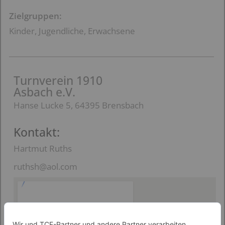
Zielgruppen:
Kinder, Jugendliche, Erwachsene
Turnverein 1910
Asbach e.V.
Hanse Lucke 5, 64395 Brensbach
Kontakt:
Hartmut Ruths
ruthsh@aol.com