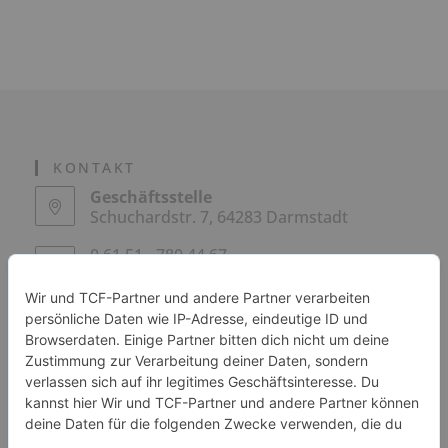
KONTAKT
Geschäftsstelle
Schuchardstr. 7, 64283 Darmstadt
0 61 51 - 780 44 67
geschaeftsstelle@skdadi.de
SPONSOREN / PARTNER