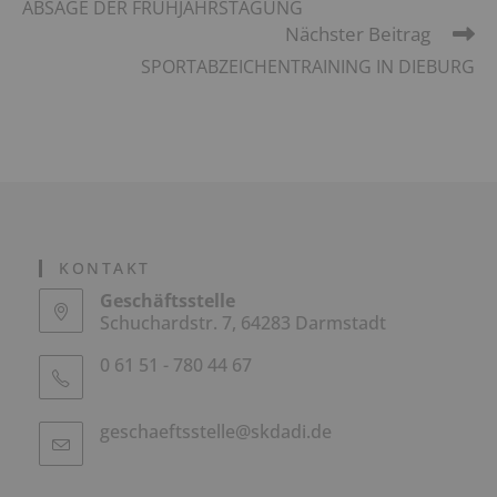
ABSAGE DER FRÜHJAHRSTAGUNG
ansehen
Nächster Beitrag
SPORTABZEICHEN­TRAINING IN DIEBURG
KONTAKT
Geschäftsstelle
Schuchardstr. 7, 64283 Darmstadt
0 61 51 - 780 44 67
geschaeftsstelle@skdadi.de
Opens
in
your
application