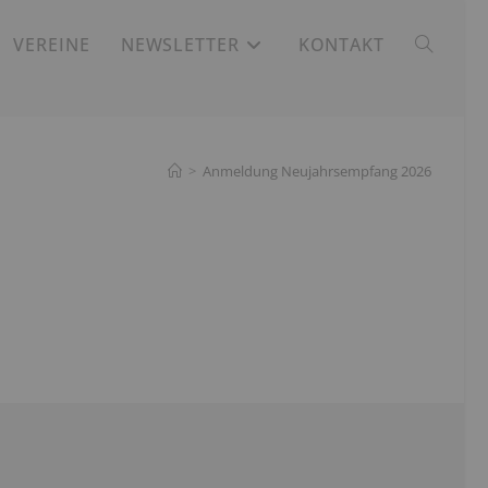
VEREINE
NEWSLETTER
KONTAKT
WEBSITE-
SUCHE
>
Anmeldung Neujahrsempfang 2026
UMSCHAL