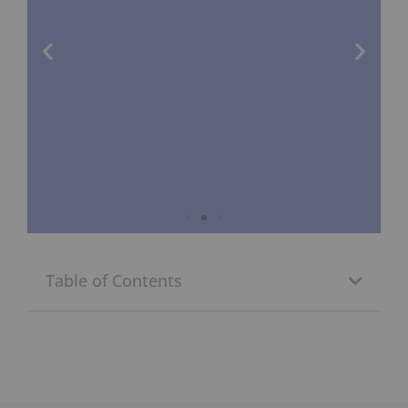
Table of Contents
Slider 2
Überschrift
Lorem ipsum dolor sit amet
consectetur adipiscing elit dolor