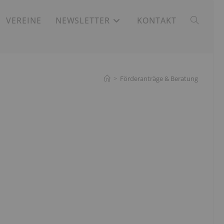
VEREINE
NEWSLETTER
KONTAKT
WEBSITE-
SUCHE
>
Förderanträge & Beratung
UMSCHAL