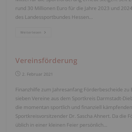
rund 30 Millionen Euro für die Jahre 2023 und 2024
des Landessportbundes Hessen…
Sportförderung:
Weiterlesen
Mehr
Finanzielle
Mittel
Vom
Land
Hessen
Vereinsförderung
Beitrag
2. Februar 2021
veröffentlicht:
Finanzhilfe zum Jahresanfang Förderbescheide zu Be
sieben Vereine aus dem Sportkreis Darmstadt-Diebu
die momentan sportlich und finanziell kämpfenden 
Sportkreisvorsitzender Dr. Sascha Ahnert. Da die
üblich in einer kleinen Feier persönlich…