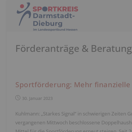
Zum
Inhalt
springen
Förderanträge & Beratung
Sportförderung: Mehr finanziell
Beitrag
30. Januar 2023
veröffentlicht:
Kuhlmann: „Starkes Signal“ in schwierigen Zeiten 
vergangenen Mittwoch beschlossene Doppelhaushalt 
Mittel für die Sportförderung erneut steigen. Seit