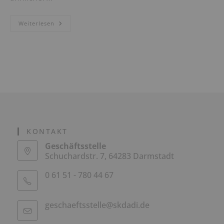
FORTFÜHRUNG
Weiterlesen
LANDESPROGRAMM
KONTAKT
Geschäftsstelle
Schuchardstr. 7, 64283 Darmstadt
0 61 51 - 780 44 67
geschaeftsstelle@skdadi.de
Opens
in
your