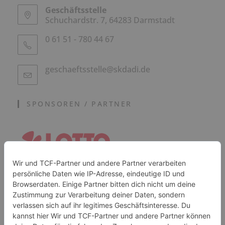
Geschäftsstelle
Schuchardstr. 7, 64283 Darmstadt
0 61 51 - 780 44 67
geschaeftsstelle@skdadi.de
SPONSOREN / PARTNER