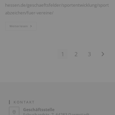
hessen.de/geschaeftsfelder/sportentwicklung/sport
abzeichen/fuer-vereine/
SPORTABZEICHEN
Weiterlesen
IN
DER
CORONA-
ZEIT
1
2
3
Zur näc
KONTAKT
Geschäftsstelle
Schuchardstr. 7, 64283 Darmstadt